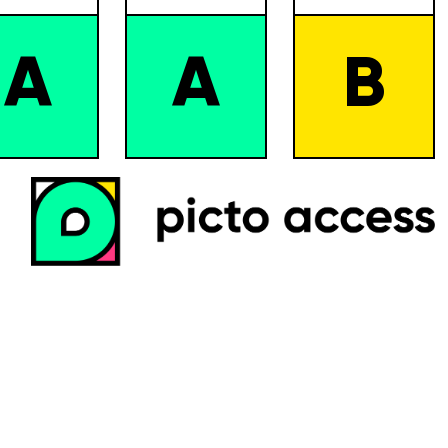
A
A
B