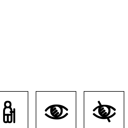


