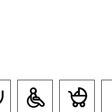


