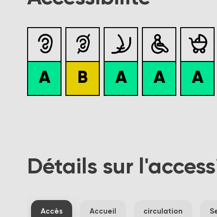





A
B
A
A
A
Détails sur l'access
Accès
Accueil
circulation
S