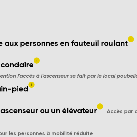
i
ccessible aux personnes en fauteuil roumant
 aux personnes en fauteuil roulant
i
daire
secondaire
tention l'accès à l'ascenseur se fait par le local poubell
i
lissement est située au même niveau que la c
ain-pied
i
enseur (aux normes PMR) ou un élévateur.
 ascenseur ou un élévateur
Accès par 
ments de l'ascenseur principal
r les personnes à mobilité réduite