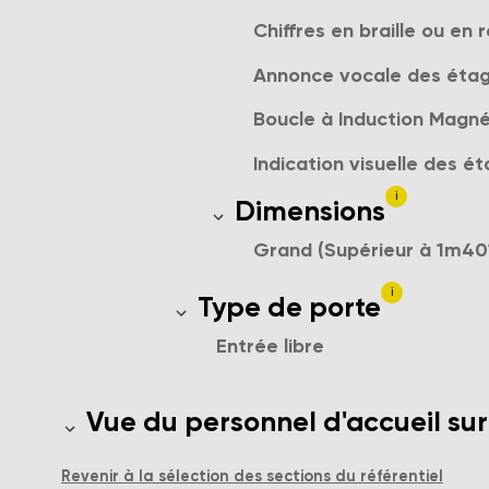
Chiffres en braille ou en r
Annonce vocale des éta
Boucle à Induction Magn
Indication visuelle des é
i
Dimensions de l'ascens
Dimensions
Grand (Supérieur à 1m40
i
Type d'ouverture de la por
Type de porte
Entrée libre
Le personnel d'accueil a-t'il une vue
Vue du personnel d'accueil sur
Revenir à la sélection des sections du référentiel