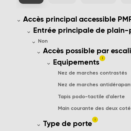
Accès possible pour les personnes en
Accès principal accessible PM
L'entrée principale est situé au 
Entrée principale de plain-
Non
Possibilité d'accès par escalie
Accès possible par escal
i
Description des équipemen
Equipements
Nez de marches contrastés
Nez de marches antidérapan
Tapis podo-tactile d'alerte
Main courante des deux coté
i
Type d'ouverture de la porte 
Type de porte