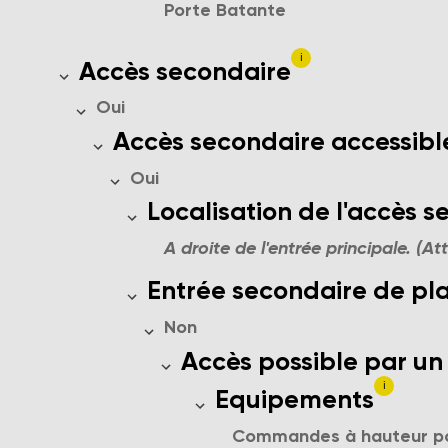
Porte Batante
i
Nouvel accès secondaire
Accès secondaire
Oui
L'un des accès secondaires est a
Accès secondaire accessible
Oui
Localisation de l'accès secon
Localisation de l'accès 
A droite de l'entrée principale. (At
L'entrée secondaire de l'étab
Entrée secondaire de pl
Non
Accès possible via un asc
Accès possible par un
i
Description des équipe
Equipements
Commandes à hauteur pou