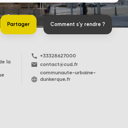
Partager
Comment s'y rendre ?
+33328627000
de la
contact@cud.fr
communaute-urbaine-
ue
dunkerque.fr