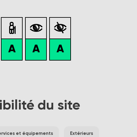



A
A
A
ibilité du site
ervices et équipements
Extérieurs