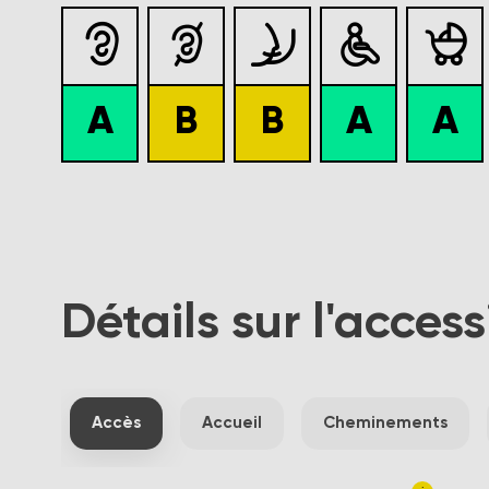





A
B
B
A
A
Détails sur l'access
Accès
Accueil
Cheminements