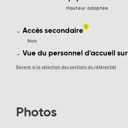
Hauteur adaptée
i
Présence d'un deuxième accès pour l
Accès secondaire
Non
Le personnel d'accueil a-t'il une vue
Vue du personnel d'accueil sur
Revenir à la sélection des sections du référentiel
Photos