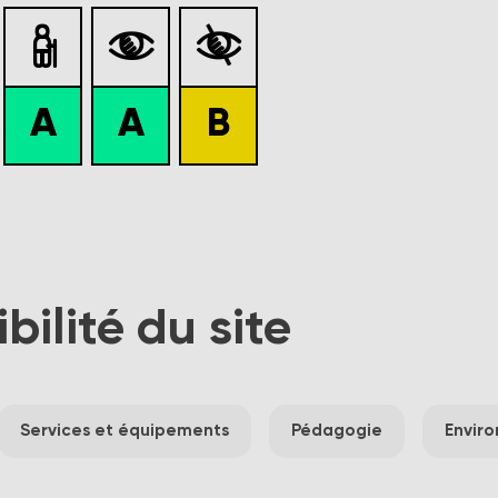



A
A
B
ibilité du site
Services et équipements
Pédagogie
Envir