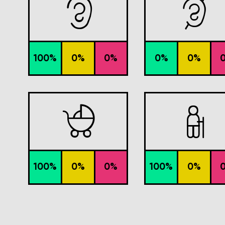


100%
0%
0%
0%
0%


100%
0%
0%
100%
0%