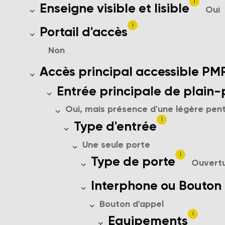
i
Aide à l'orientation des visiteurs pou
Enseigne visible et lisible
Oui
i
Présence d'un portail d'accès
Portail d'accès
Non
Choix unique. Indiquez si les personn
Accès principal accessible PM
Choix unique. Indiquez si l'entrée
Entrée principale de plain-
Oui, mais présence d'une légère pen
i
Les entrées peuvent être amé
Type d'entrée
Une seule porte
i
Choix unique. Indiquez co
Type de porte
Ouvert
Dispositif d'appel situé à 
Interphone ou Bouton
Bouton d'appel
i
Description du bouton 
Equipements