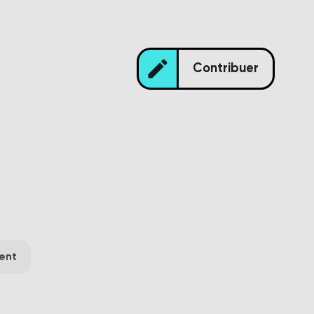
edit
Contribuer
ent