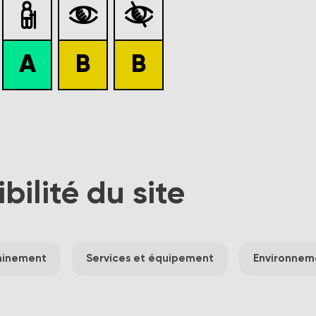



A
B
B
ibilité du site
inement
Services et équipement
Environnem
r repérer le lieu