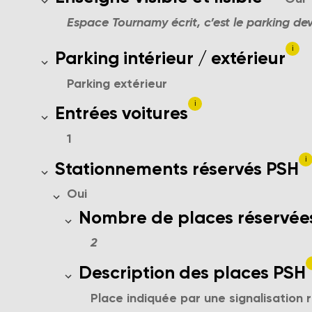
Espace Tournamy écrit, c’est le parking de
i
Le parking se trouve-t-il en intérieur
Parking intérieur / extérieur
Parking extérieur
i
Nombre d'entrées voitures
Entrées voitures
1
i
Places réservées et indiquées pour 
Stationnements réservés PSH
Oui
Nombre de place réservées pour 
Nombre de places réservée
2
Description des places de parkin
Description des places PSH
Place indiquée par une signalisation