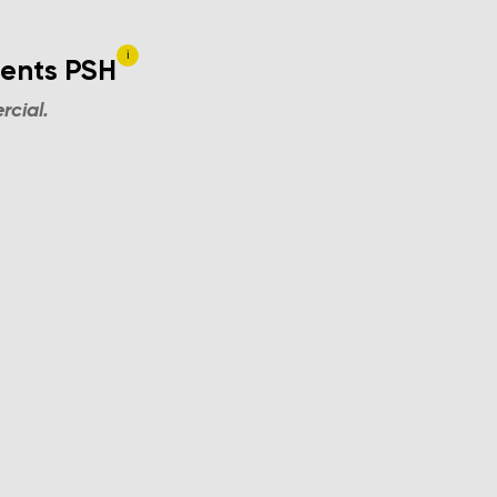
i
 PSH
ments PSH
rcial.